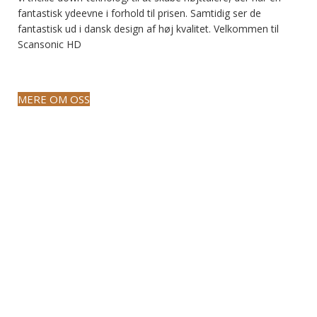
fantastisk ydeevne i forhold til prisen. Samtidig ser de
fantastisk ud i dansk design af høj kvalitet. Velkommen til
Scansonic HD
MERE OM OSS
Fremstillet i Danmark
For de mest større modellerers vedkommende, bygge disse
internt i Danmark. Dygtige håndværkere skaber disse
mesterværker i hånden i Danmark. Strenge test og snævre
tolerancer sikrer, at produkterne lever op til de højeste
standarder.
Dansk design
Danmark har en lang tradition for at designe fine møbler.
Denne tradition fortsætter med Scansonic. Elegant design,
der passer godt til ethvert interiør. Materialer af høj kvalitet
anvendes i alle tilfælde. Et produkt du kan være stolt af at