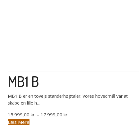
MB1 B
MB1 B er en tovejs standerhøjttaler. Vores hovedmål var at
skabe en lille h...
Prisinterval:
15.999,00
kr.
–
17.999,00
kr.
Dette
15.999,00 kr.
Læs Mere
vare
til
har
17.999,00 kr.