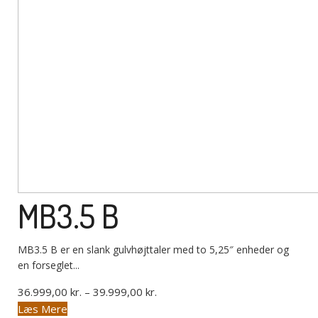
MB3.5 B
MB3.5 B er en slank gulvhøjttaler med to 5,25″ enheder og
en forseglet...
Prisinterval:
36.999,00
kr.
–
39.999,00
kr.
Dette
36.999,00 kr.
Læs Mere