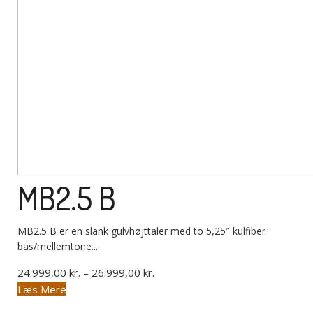
MB2.5 B
MB2.5 B er en slank gulvhøjttaler med to 5,25″ kulfiber
bas/mellemtone...
Prisinterval:
24.999,00
kr.
–
26.999,00
kr.
Dette
24.999,00 kr.
Læs Mere
vare
til