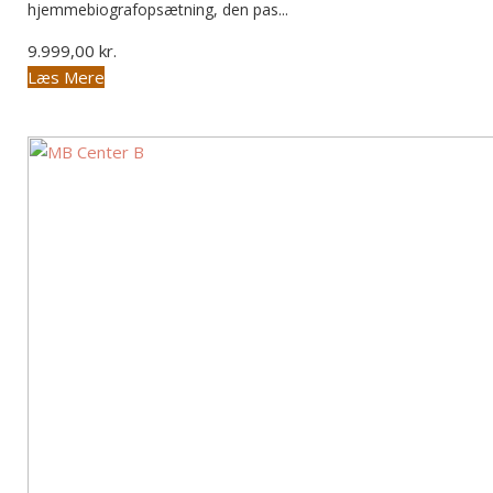
hjemmebiografopsætning, den pas...
9.999,00
kr.
Dette
Læs Mere
vare
har
flere
varianter.
Mulighederne
kan
vælges
på
varesiden