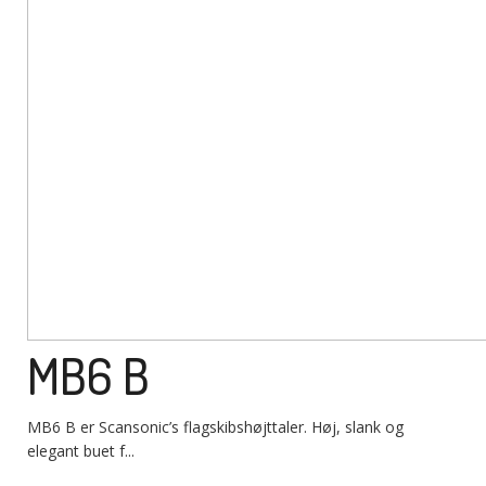
MB6 B
MB6 B er Scansonic’s flagskibshøjttaler. Høj, slank og
elegant buet f...