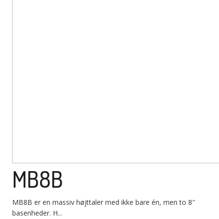
MB8B
MB8B er en massiv højttaler med ikke bare én, men to 8″
basenheder. H...