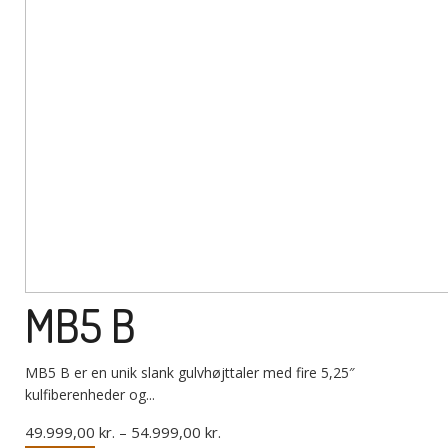
MB5 B
MB5 B er en unik slank gulvhøjttaler med fire 5,25″
kulfiberenheder og...
Prisinterval:
49.999,00
kr.
–
54.999,00
kr.