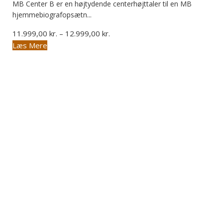
MB Center B er en højtydende centerhøjttaler til en MB
hjemmebiografopsætn...
Prisinterval:
11.999,00
kr.
–
12.999,00
kr.
Dette
11.999,00 kr.
Læs Mere
vare
til
har
12.999,00 kr.
flere
varianter.
Mulighederne
kan
vælges
på
varesiden