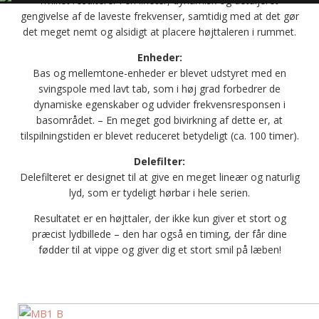
hvilket resulterer i en lineær, dynamisk og detaljeret
gengivelse af de laveste frekvenser, samtidig med at det gør
det meget nemt og alsidigt at placere højttaleren i rummet.
Enheder:
Bas og mellemtone-enheder er blevet udstyret med en
svingspole med lavt tab, som i høj grad forbedrer de
dynamiske egenskaber og udvider frekvensresponsen i
basområdet. – En meget god bivirkning af dette er, at
tilspilningstiden er blevet reduceret betydeligt (ca. 100 timer).
Delefilter:
Delefilteret er designet til at give en meget lineær og naturlig
lyd, som er tydeligt hørbar i hele serien.
Resultatet er en højttaler, der ikke kun giver et stort og
præcist lydbillede – den har også en timing, der får dine
fødder til at vippe og giver dig et stort smil på læben!