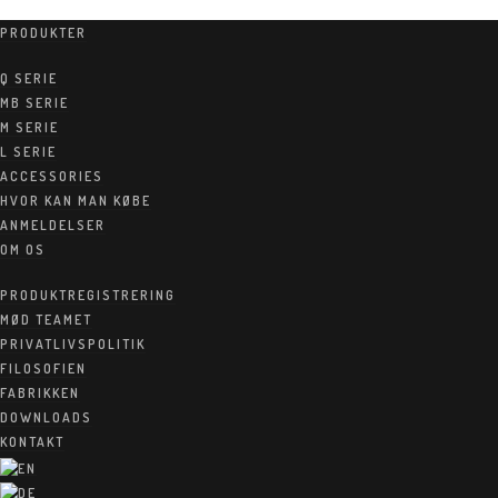
PRODUKTER
Q SERIE
MB SERIE
M SERIE
L SERIE
ACCESSORIES
HVOR KAN MAN KØBE
Home
/
MB Series
ANMELDELSER
OM OS
MB-serien
MB har en høj ydeevne og smukt design
PRODUKTREGISTRERING
MØD TEAMET
Kabinetter:
PRIVATLIVSPOLITIK
Den interne konstruktion har en optimeret luftstrøm, som
FILOSOFIEN
kombineret med den minimalistisk brug af
FABRIKKEN
dæmpningsmateriale har skabt en meget dynamisk og lineær
DOWNLOADS
lavfrekvensgengivelse.
KONTAKT
Det portede kabinet er afstemt til optimal impulsrespons –