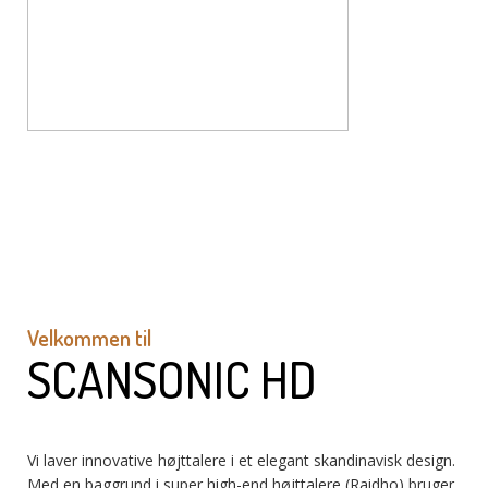
Velkommen til
SCANSONIC HD
Vi laver innovative højttalere i et elegant skandinavisk design.
Med en baggrund i super high-end højttalere (Raidho) bruger