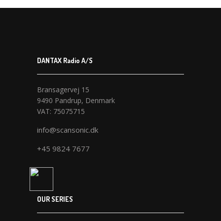
DANTAX Radio A/S
Bransagervej 15
9490 Pandrup, Denmark
VAT: 75075715
info@scansonic.dk
+45 9824 7677
OUR SERIES