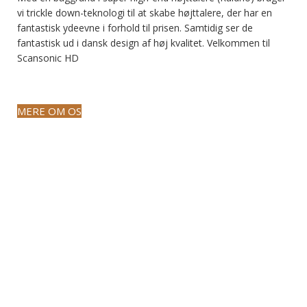
vi trickle down-teknologi til at skabe højttalere, der har en
fantastisk ydeevne i forhold til prisen. Samtidig ser de
fantastisk ud i dansk design af høj kvalitet. Velkommen til
Scansonic HD
MERE OM OS
Fremstillet i Danmark
For de mest større modellerers vedkommende, bygge disse
internt i Danmark. Dygtige håndværkere skaber disse
mesterværker i hånden i Danmark. Strenge test og snævre
tolerancer sikrer, at produkterne lever op til de højeste
standarder.
Dansk design
Danmark har en lang tradition for at designe fine møbler.
Denne tradition fortsætter med Scansonic. Elegant design,
der passer godt til ethvert interiør. Materialer af høj kvalitet