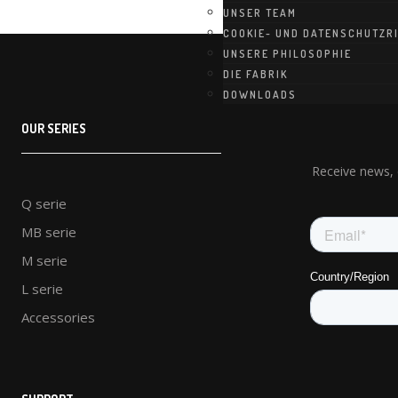
UNSER TEAM
COOKIE- UND DATENSCHUTZRI
UNSERE PHILOSOPHIE
DIE FABRIK
DOWNLOADS
OUR SERIES
Receive news, 
Q serie
MB serie
M serie
L serie
Accessories