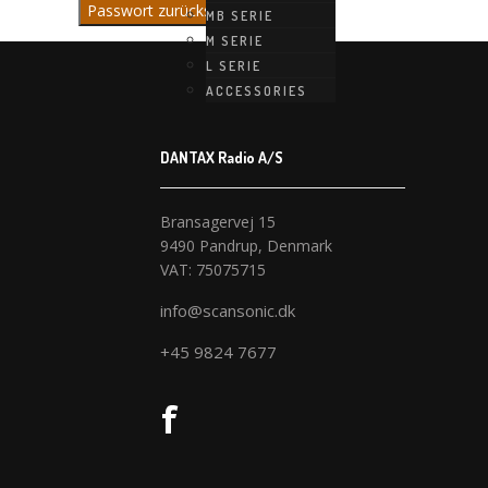
Passwort zurücksetzen
MB SERIE
M SERIE
L SERIE
ACCESSORIES
DANTAX Radio A/S
Bransagervej 15
9490 Pandrup, Denmark
VAT: 75075715
info@scansonic.dk
+45 9824 7677