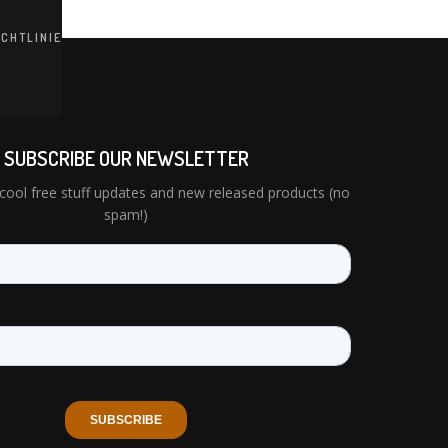
CHTLINIE
SUBSCRIBE OUR NEWSLETTER
cool free stuff updates and new released products (no
spam!)