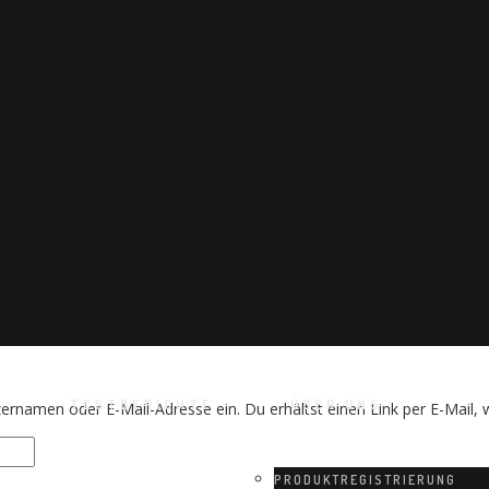
Mein Account
Home
/
Mein Account
TESTBERICHTE
ÜBER UNS
rnamen oder E-Mail-Adresse ein. Du erhältst einen Link per E-Mail, w
PRODUKTREGISTRIERUNG